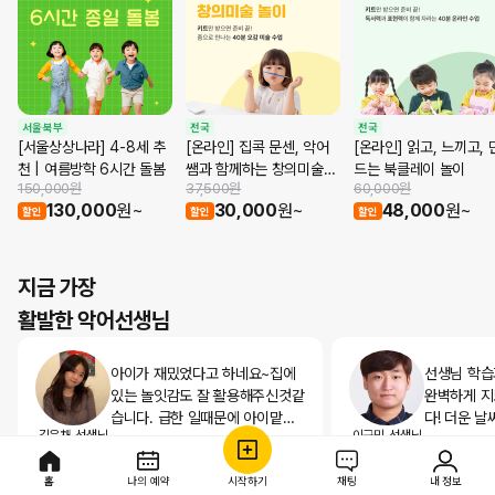
서울 북부
전국
전국
[서울상상나라] 4-8세 추
[온라인] 집콕 문센, 악어
[온라인] 읽고, 느끼고, 
천 | 여름방학 6시간 돌봄
쌤과 함께하는 창의미술
드는 북클레이 놀이
150,000원
37,500원
60,000원
놀이
130,000
원
~
30,000
원
~
48,000
원
~
할인
할인
할인
지금 가장
활발한 악어선생님
아이가 재밌었다고 하네요~집에
선생님 학습
있는 놀잇감도 잘 활용해주신것같
완벽하게 
습니다. 급한 일때문에 아이맡기
다! 더운 날
김은채
선생님
이규민
선생님
고 가기 불안했는데 아이가 잘 있
습니다^^
전*아
부모님
8분 전 작성
홍*경
부모님
서울 강서구
서울 은평구
었던것같아 다행입니다. 감사합니
홈
나의 예약
시작하기
채팅
내 정보
다.