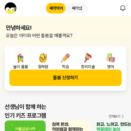
째깍악어
째깍섬
안녕하세요!
오늘은 아이와 어떤 돌봄을 해볼까요?
수업 유형 안내
놀이∙돌봄
등하원
학습
창의미술
영어
돌봄 신청하기
선생님이 함께 하는
인기 키즈 프로그램
전체보기