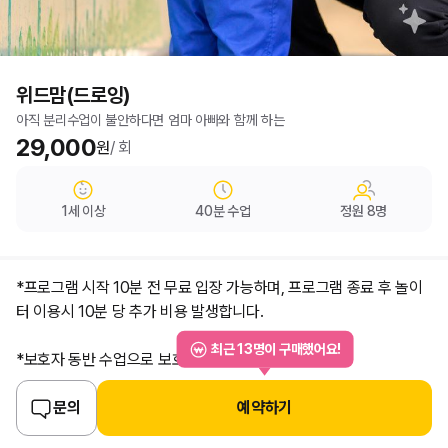
위드맘(드로잉)
아직 분리수업이 불안하다면 엄마 아빠와 함께 하는
가격 정보
29,000
원
/ 회
요약 정보
나이 제한
수업 시간
정원
1
세 이상
40
분 수업
정원
8
명
*프로그램 시작 10분 전 무료 입장 가능하며, 프로그램 종료 후 놀이
터 이용시 10분 당 추가 비용 발생합니다.
최근
13
명이 구매했어요!
*보호자 동반 수업으로 보호자 한 분 무료
*체험 활동시 물에 젖거나 물감이 묻을 수 있으므로 [ 여벌옷 ] 준비해
문의
예약하기