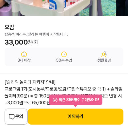
오감
탑승객 여러분, 설레는 여행이 시작됩니다.
가격 정보
33,000
원
/ 회
요약 정보
나이 제한
수업 시간
정원
3
세 이상
50
분 수업
정원
8
명
['슬라임 놀이터 패키지' 안내]
프로그램 1회(도시농부/드로잉/오감/그린스튜디오 중 택 1) + 슬라임
놀이터(90분) = 총 150분 이용, 62,000원 (*그린스튜디오 변경 시
최근
355
명이 구매했어요!
+3,000원으로 65,000원)
[슬라임 놀이터 패키지 신청 방법]
문의
예약하기
- '오감' 온라인 예약 후 현장에서 슬라임 놀이터 추가 요금 29,000원